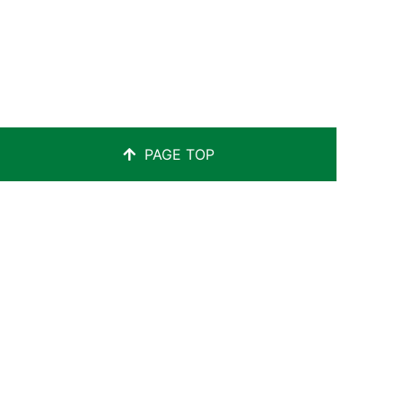
PAGE TOP
社会福祉法人わかば友の会
沖縄県那覇市寄宮1丁目7番3号
TEL：098-832-6600
児童クラブ
入園のご案内
HOME